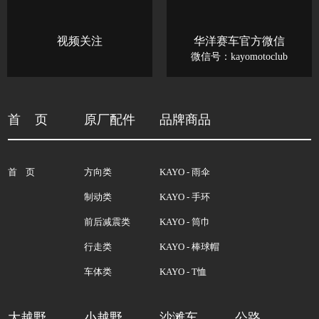
视频关注
华洋赛车官方微信
微信号kayomotoclub
首 页
原厂配件
品牌商品
首 页
方向类
kayo - 雨伞
制动类
kayo - 手环
前后减震类
kayo - 筒巾
行走类
kayo - 棒球帽
车体类
kayo - t恤
大越野
小越野
沙滩车
公路