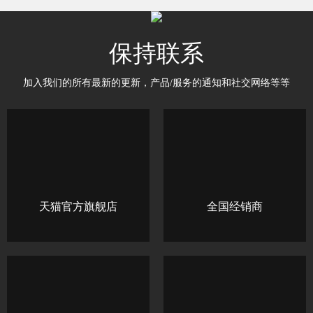
保持联系
加入我们的所有最新的更新产品/服务的通知和社交网络等等
天猫官方旗舰店
全国经销商