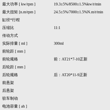
最大功率 [ kw/rpm ]
193±5/8500±15kw/r/min
最大扭矩 [nm/rpm ]
245±5/7000±15nm/r/min
缸径行程
压缩比
111
传动方式
实际排量 [ ml ]
300ml
前轮距 [ mm ]
前轮规格
前at217-10正新
后轮距 [ mm ]
后轮规格
后at2011-9正新
前悬架
后悬架
驻车制动
电池容量 [ ah ]