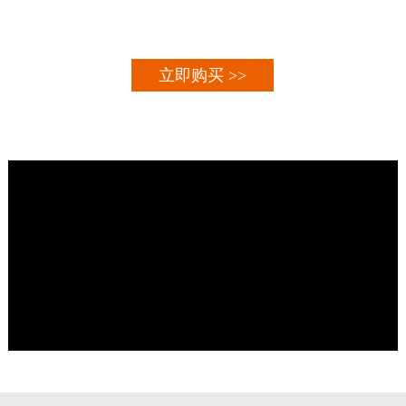
立即购买 >>