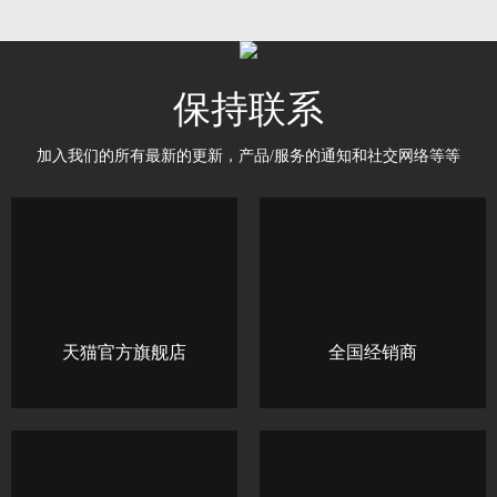
保持联系
加入我们的所有最新的更新产品/服务的通知和社交网络等等
天猫官方旗舰店
全国经销商