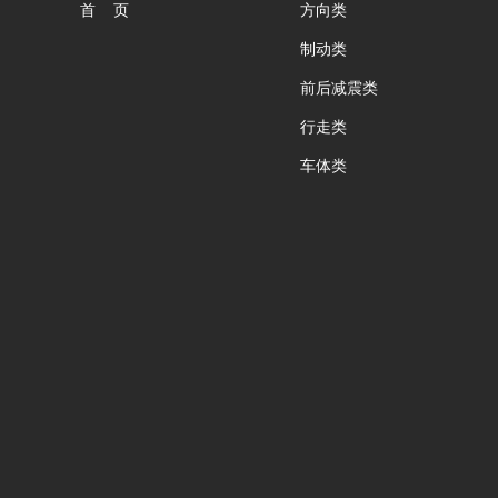
首 页
方向类
制动类
前后减震类
行走类
车体类