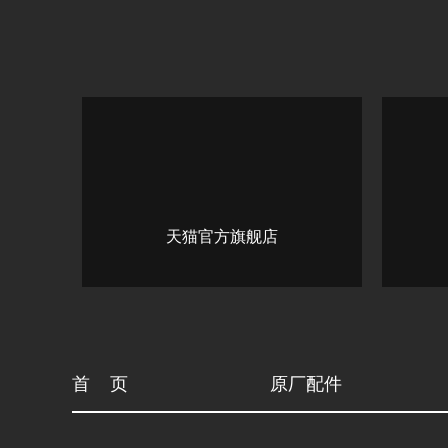
天猫官方旗舰店
首 页
原厂配件