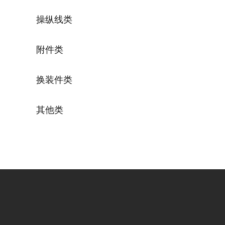
操纵线类
附件类
换装件类
其他类