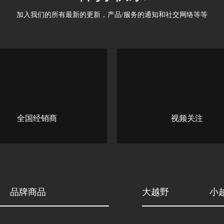
加入我们的所有最新的更新产品/服务的通知和社交网络等等
全国经销商
视频关注
品牌商品
大越野
小