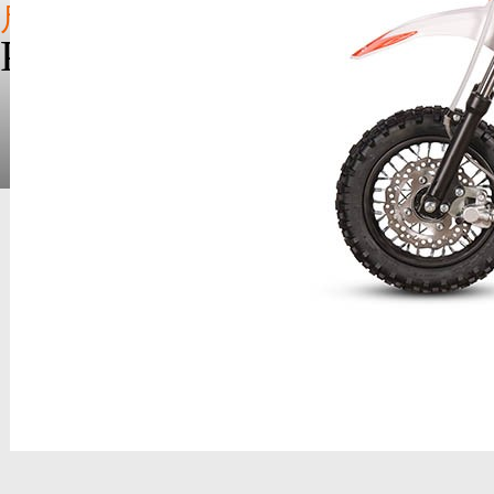
尺寸参数
parameters