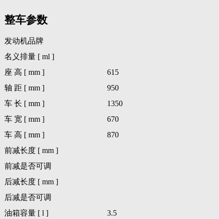
整车参数
发动机品牌
名义排量 [ ml ]
座 高 [ mm ]
615
轴 距 [ mm ]
950
车 长 [ mm ]
1350
车 宽 [ mm ]
670
车 高 [ mm ]
870
前减长度 [ mm ]
前减是否可调
后减长度 [ mm ]
后减是否可调
油箱容量 [ l ]
35