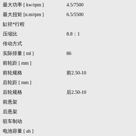
最大功率 [ kw/rpm ]
45/7500
最大扭矩 [nm/rpm ]
65/5500
缸径行程
压缩比
881
传动方式
实际排量 [ ml ]
86
前轮距 [ mm ]
前轮规格
前250-10
后轮距 [ mm ]
后轮规格
后250-10
前悬架
后悬架
驻车制动
电池容量 [ ah ]