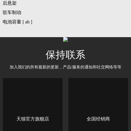
后悬架
驻车制动
电池容量 [ ah ]
保持联系
加入我们的所有最新的更新产品/服务的通知和社交网络等等
天猫官方旗舰店
全国经销商