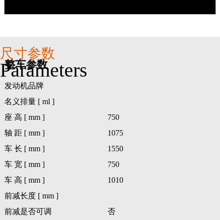
尺寸参数
整车参数
parameters
发动机品牌
名义排量 [ ml ]
座 高 [ mm ]
750
轴 距 [ mm ]
1075
车 长 [ mm ]
1550
车 宽 [ mm ]
750
车 高 [ mm ]
1010
前减长度 [ mm ]
前减是否可调
否