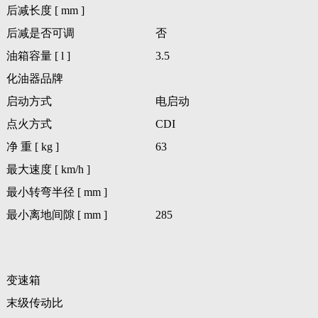
后减长度 [ mm ]
后减是否可调
否
油箱容量 [ l ]
35
化油器品牌
启动方式
电启动
点火方式
cdi
净 重 [ kg ]
63
最大速度 [ km/h ]
最小转弯半径 [ mm ]
最小离地间隙 [ mm ]
285
变速箱
末级传动比