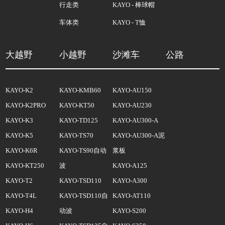
行走类
kayo - 棒球帽
车体类
kayo - t恤
大越野
小越野
沙滩车
公路
kayo-k2
kayo-kmb60
kayo-au150
kayo-k2pro
kayo-kt50
kayo-au230
kayo-k3
kayo-td125
kayo-au300-a
kayo-k5
kayo-ts70
kayo-au300-a泥
kayo-k6r
kayo-ts90自动
浆板
kayo-kt250
波
kayo-a125
kayo-t2
kayo-tsd110
kayo-a300
kayo-t4l
kayo-tsd110自
kayo-at110
kayo-h4
动波
kayo-s200