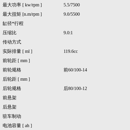
最大功率 [ kw/rpm ]
55/7500
最大扭矩 [nm/rpm ]
90/5500
缸径行程
压缩比
901
传动方式
实际排量 [ ml ]
1196cc
前轮距 [ mm ]
前轮规格
前60/100-14
后轮距 [ mm ]
后轮规格
后80/100-12
前悬架
后悬架
驻车制动
电池容量 [ ah ]