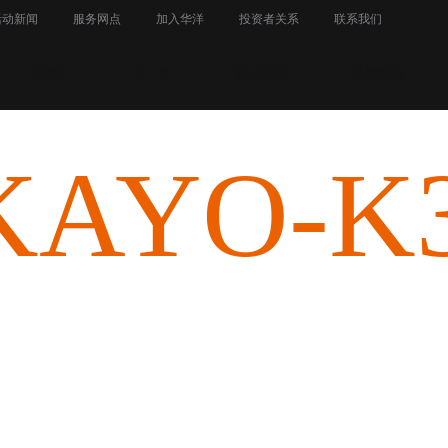
活动新闻
服务网点
加入华洋
投资者关系
联系我们
沙滩车
公 路
原厂配件
品牌商品
kayo-k