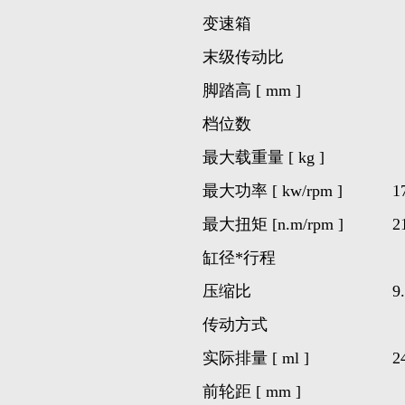
变速箱
末级传动比
脚踏高 [ mm ]
档位数
最大载重量 [ kg ]
最大功率 [ kw/rpm ]
1
最大扭矩 [nm/rpm ]
2
缸径行程
压缩比
9
传动方式
实际排量 [ ml ]
2
前轮距 [ mm ]