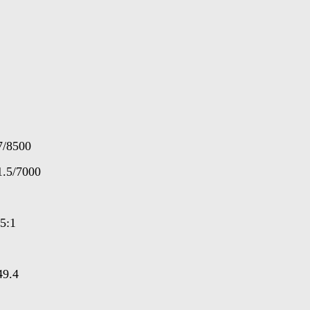
7/8500
15/7000
51
494