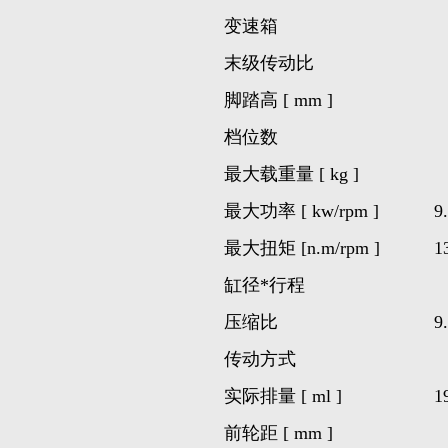
变速箱
末级传动比
脚踏高 [ mm ]
档位数
最大载重量 [ kg ]
最大功率 [ kw/rpm ]
9
最大扭矩 [nm/rpm ]
1
缸径行程
压缩比
传动方式
实际排量 [ ml ]
1
前轮距 [ mm ]