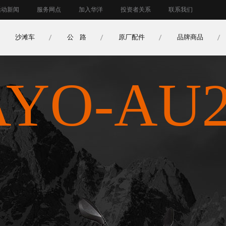
活动新闻
服务网点
加入华洋
投资者关系
联系我们
沙滩车
公 路
原厂配件
品牌商品
yo-au2