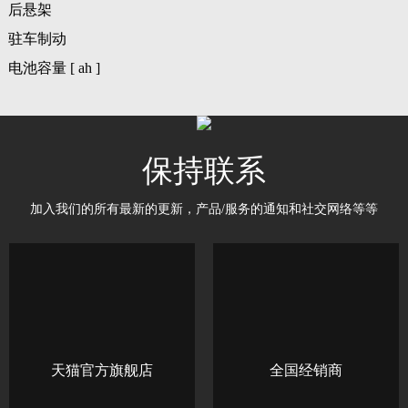
后悬架
驻车制动
电池容量 [ ah ]
保持联系
加入我们的所有最新的更新产品/服务的通知和社交网络等等
天猫官方旗舰店
全国经销商