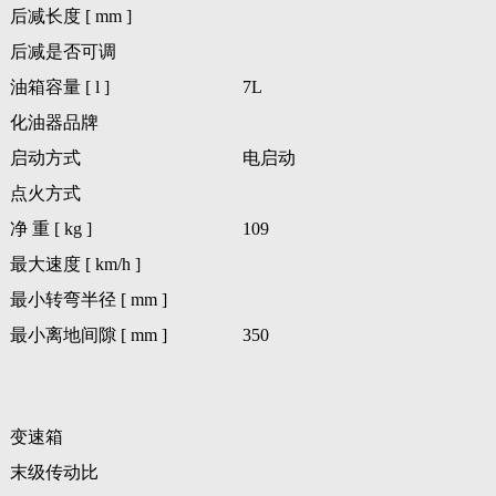
后减长度 [ mm ]
后减是否可调
油箱容量 [ l ]
7l
化油器品牌
启动方式
电启动
点火方式
净 重 [ kg ]
109
最大速度 [ km/h ]
最小转弯半径 [ mm ]
最小离地间隙 [ mm ]
350
变速箱
末级传动比