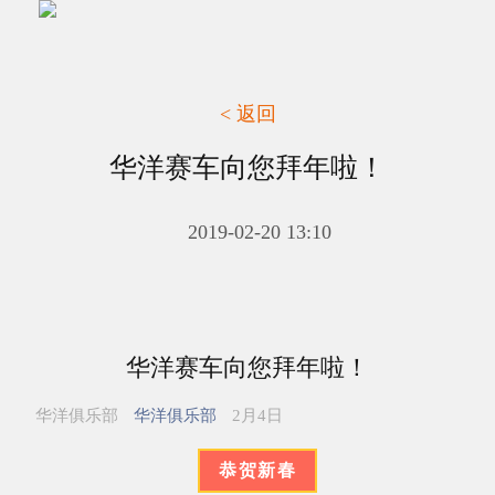
< 返回
华洋赛车向您拜年啦
2019-02-20 1310
华洋赛车向您拜年啦
华洋俱乐部
华洋俱乐部
2月4日
恭贺新春