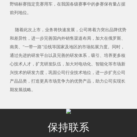
野锦标赛指定竞赛用车在我国各级赛事中的参赛保有量占据
前列地位
随着此次上市业务将快速发展公司将着力突出品牌优势
和差异性进一步完善国内外销售渠道布局加大在俄罗斯
南美一带一路沿线等国家及地区的市场拓展力度同时
通过先进的研发平台以及完善的研发体系吸引培养更多核
心技术人才扩充研发队伍加大对电动化智能化等市场新
兴技术的研发力度巩固公司行业技术地位进一步扩充公司
产品品类打造更具市场竞争力的优势产品助力公司实现长
期发展战略
保持联系