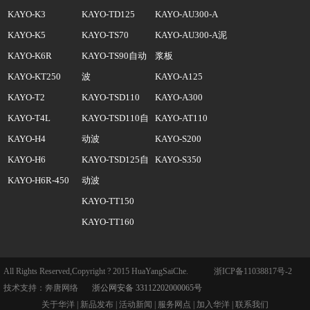
kayo-k3
kayo-td125
kayo-au300-a
kayo-k5
kayo-ts70
kayo-au300-a泥
kayo-k6r
kayo-ts90自动
浆板
kayo-kt250
波
kayo-a125
kayo-t2
kayo-tsd110
kayo-a300
kayo-t4l
kayo-tsd110自
kayo-at110
kayo-h4
动波
kayo-s200
kayo-h6
kayo-tsd125自
kayo-s350
kayo-h6r-450
动波
kayo-tt150
kayo-tt160
all rights reservedcopyright  2015 huayangsaiche
浙icp备11038817号-2
技术支持
奔唐网络
浙公网安备 33112202000065号
关于华洋
|
新品发布
|
活动新闻
|
服务网点
|
加入华洋
|
联系我们